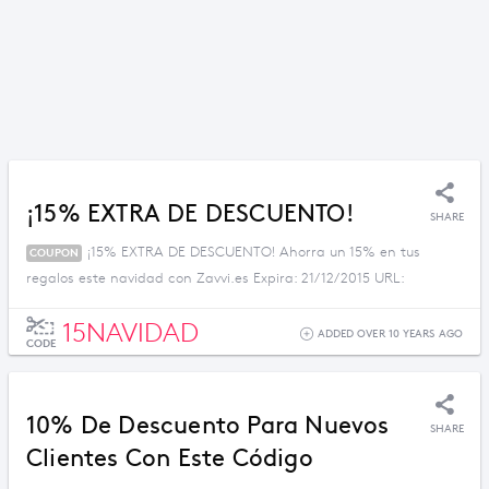
¡15% EXTRA DE DESCUENTO!
SHARE
¡15% EXTRA DE DESCUENTO! Ahorra un 15% en tus
COUPON
regalos este navidad con Zavvi.es Expira: 21/12/2015 URL:
15NAVIDAD
ADDED OVER 10 YEARS AGO
CODE
10% De Descuento Para Nuevos
SHARE
Clientes Con Este Código