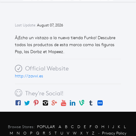
Last Update:
August 07, 2026
Â¡Echa un vistazo a la nueva tienda Funko! Descubre
todos los productos de esta marca como las figuras
Pop, las Dorbz et Mopeez.
Official Website
http://zavvi.es
They're Social!
Browse Stores:
POPULAR
A
B
C
D
E
F
G
H
I
J
K
L
M
N
O
P
Q
R
S
T
U
V
W
X
Y
Z
-
Privacy Policy