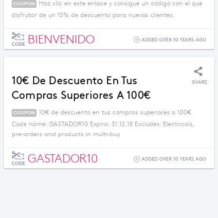
Haz clic en este enlace y consigue un código con el que
COUPON
disfrutar de un 10% de descuento para nuevos clientes.
BIENVENIDO
ADDED OVER 10 YEARS AGO
CODE
10€ De Descuento En Tus
SHARE
Compras Superiores A 100€
10€ de descuento en tus compras superiores a 100€
COUPON
Code name: GASTADOR10 Expira: 31.12.15 Excludes: Electircals,
pre-orders and products in multi-buy
GASTADOR10
ADDED OVER 10 YEARS AGO
CODE