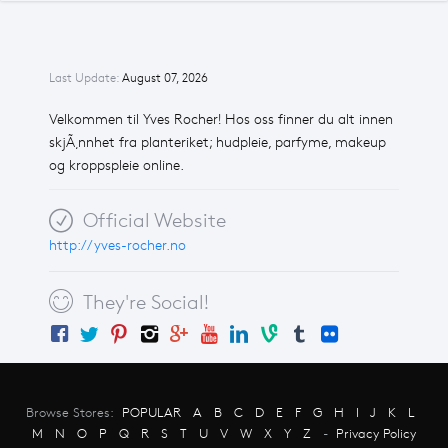
Last Update:
August 07, 2026
Velkommen til Yves Rocher! Hos oss finner du alt innen
skjÃ¸nnhet fra planteriket; hudpleie, parfyme, makeup
og kroppspleie online.
Official Website
http://yves-rocher.no
They're Social!
Browse Stores:
POPULAR
A
B
C
D
E
F
G
H
I
J
K
L
M
N
O
P
Q
R
S
T
U
V
W
X
Y
Z
-
Privacy Policy