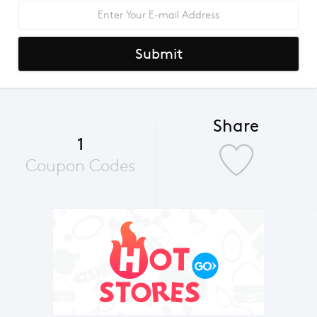
Submit
Share
1
Coupon Codes