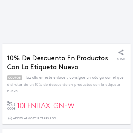
10% De Descuento En Productos
SHARE
Con La Etiqueta Nuevo
Haz clic en este enlace y consigue un código con el que
COUPON
disfrutar de un 10% de descuento en productos con la etiqueta
nuevo.
10LENITAXTGNEW
CODE
ADDED ALMOST 11 YEARS AGO