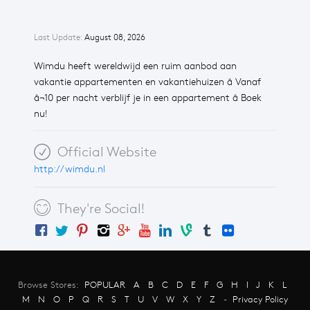
Last Update:
August 08, 2026
Wimdu heeft wereldwijd een ruim aanbod aan
vakantie appartementen en vakantiehuizen â Vanaf
â¬10 per nacht verblijf je in een appartement â Boek
nu!
Official Website
http://wimdu.nl
They're Social!
Browse Stores:
POPULAR
A
B
C
D
E
F
G
H
I
J
K
L
M
N
O
P
Q
R
S
T
U
V
W
X
Y
Z
-
Privacy Policy