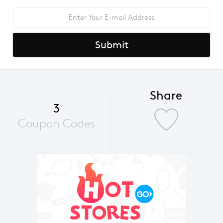
Submit
Share
3
Coupon Codes