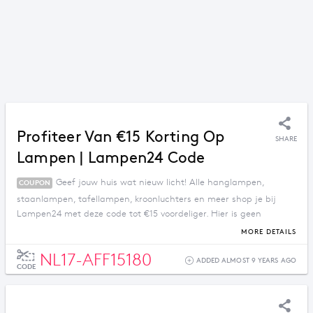
Profiteer Van €15 Korting Op
SHARE
Lampen | Lampen24 Code
Geef jouw huis wat nieuw licht! Alle hanglampen,
COUPON
staanlampen, tafellampen, kroonluchters en meer shop je bij
Lampen24 met deze code tot €15 voordeliger. Hier is geen
minimum bestelbedrag aan verbonden!
MORE DETAILS
NL17-AFF15180
ADDED ALMOST 9 YEARS AGO
CODE