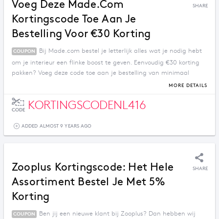
Voeg Deze Made.com
SHARE
Kortingscode Toe Aan Je
Bestelling Voor €30 Korting
Bij Made.com bestel je letterlijk alles wat je nodig hebt
COUPON
om je interieur een flinke boost te geven. Eenvoudig €30 korting
pakken? Voeg deze code toe aan je bestelling van minimaal
€300.
MORE DETAILS
KORTINGSCODENL416
CODE
ADDED ALMOST 9 YEARS AGO
Zooplus Kortingscode: Het Hele
SHARE
Assortiment Bestel Je Met 5%
Korting
Ben jij een nieuwe klant bij Zooplus? Dan hebben wij
COUPON