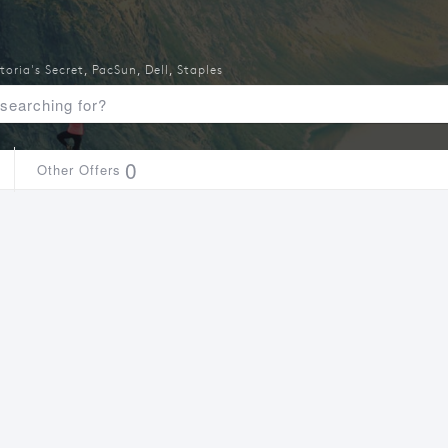
toria's Secret
,
PacSun
,
Dell
,
Staples
0
Other Offers