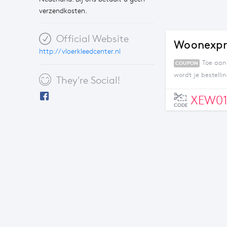
verzendkosten.
Official Website
Woonexpre
http://vloerkleedcenter.nl
Toe aan
COUPON
wordt je bestelli
They're Social!
XEW01
CODE