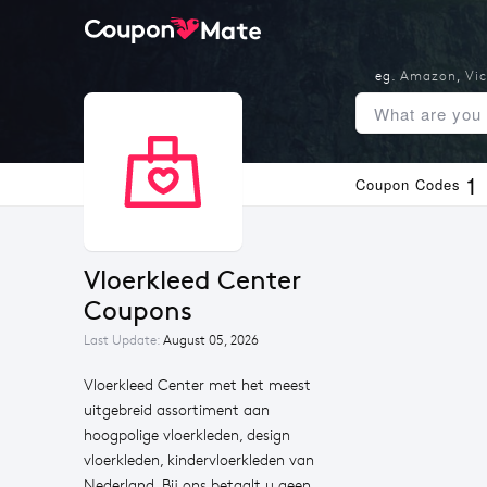
eg.
Amazon
,
Vic
1
Coupon Codes
Vloerkleed Center 
Coupons
Last Update:
August 05, 2026
Vloerkleed Center met het meest
uitgebreid assortiment aan
hoogpolige vloerkleden, design
vloerkleden, kindervloerkleden van
Nederland. Bij ons betaalt u geen