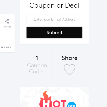
Coupon or Deal
SHARE
Submit
EARS AGO
1
Share
Coupon
Codes