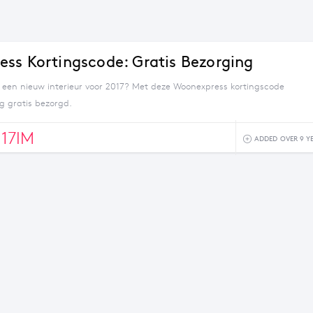
ss Kortingscode: Gratis Bezorging
 een nieuw interieur voor 2017? Met deze Woonexpress kortingscode
ng gratis bezorgd.
17IM
ADDED OVER 9 Y