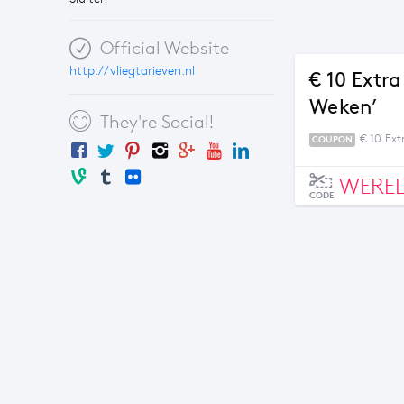
Official Website
http://vliegtarieven.nl
€ 10 Extr
Weken’
They're Social!
€ 10 Ex
COUPON
WERE
CODE