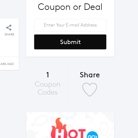
Coupon or Deal
SHARE
Submit
EARS AGO
1
Share
Coupon
Codes