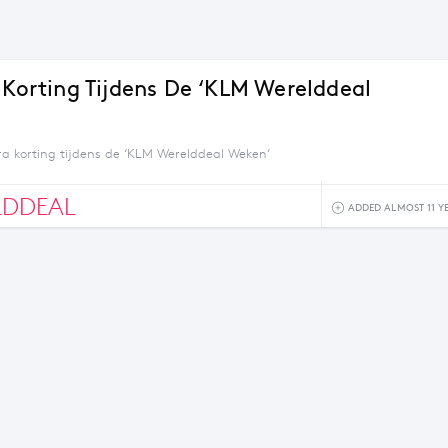
a Korting Tijdens De ‘KLM Werelddeal
tra korting tijdens de ‘KLM Werelddeal Weken’
LDDEAL
ADDED ALMOST 11 Y