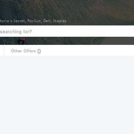
toria's Secret
,
PacSun
,
Dell
,
Staples
0
Other Offers