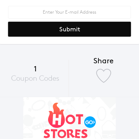
Submit
Share
1
Coupon Codes