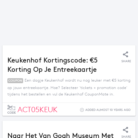
Keukenhof Kortingscode: €5
SHARE
Korting Op Je Entreekaartje
Een dagje Keukenhof wordt nu nog leuker met €5 korting
COUPON
op jouw entreekaartje. Hoe? Selecteer 'tickets + promotion code'
tijdens het bestellen en vul de Keukenhof CouponMate in.
ACT05KEUK
ADDED ALMOST 10 YEARS AGO
CODE
Naar Het Van Gogh Museum Met
SHARE