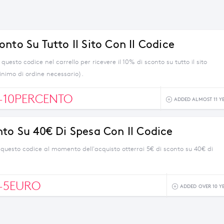
nto Su Tutto Il Sito Con Il Codice
i questo codice nel carrello per ricevere il 10% di sconto su tutto il sito
inimo di ordine necessario).
T-10PERCENTO
ADDED ALMOST 11 Y
nto Su 40€ Di Spesa Con Il Codice
questo codice al momento dell'acquisto otterrai 5€ di sconto su 40€ di
T-5EURO
ADDED OVER 10 Y