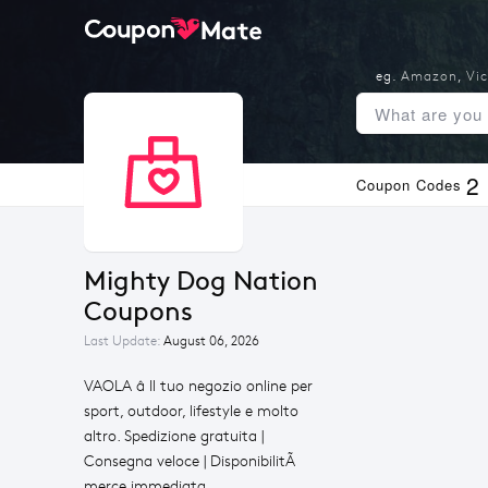
eg.
Amazon
,
Vic
2
Coupon Codes
Mighty Dog Nation 
Coupons
Last Update:
August 06, 2026
VAOLA â Il tuo negozio online per
sport, outdoor, lifestyle e molto
altro. Spedizione gratuita |
Consegna veloce | DisponibilitÃ
merce immediata