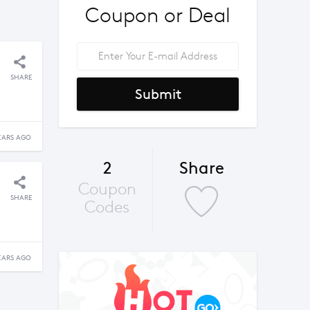
Coupon or Deal
SHARE
Submit
EARS AGO
2
Share
Coupon
SHARE
Codes
EARS AGO