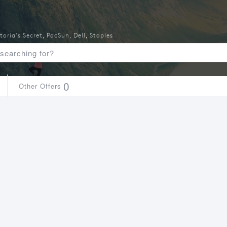
toria's Secret
,
PacSun
,
Dell
,
Staples
0
Other Offers