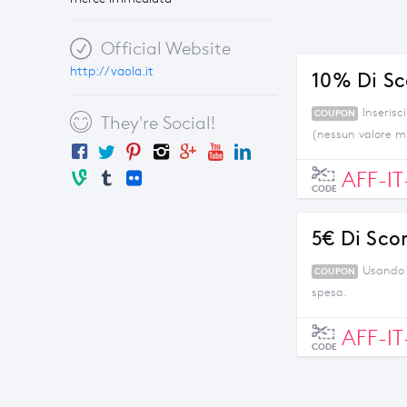
Official Website
http://vaola.it
10% Di Sco
Inserisc
COUPON
They're Social!
(nessun valore m
AFF-I
CODE
5€ Di Sco
Usando 
COUPON
spesa.
AFF-I
CODE