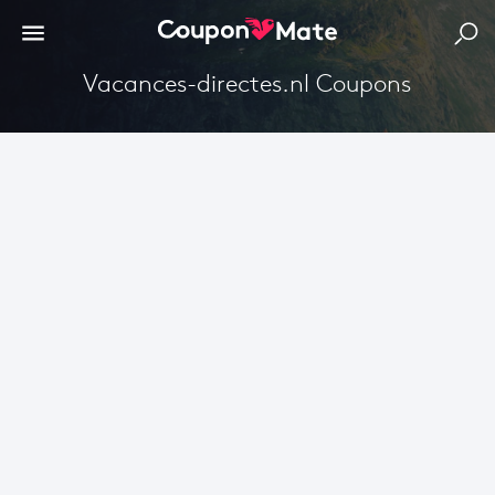
Vacances-directes.nl Coupons