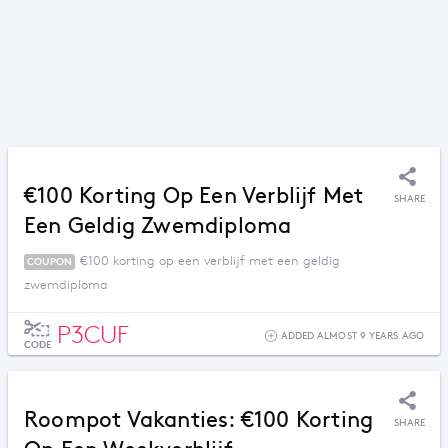
€100 Korting Op Een Verblijf Met
SHARE
Een Geldig Zwemdiploma
€100 korting op een verblijf met een geldig
COUPON
zwemdiploma
P3CUF
ADDED ALMOST 9 YEARS AGO
CODE
Roompot Vakanties: €100 Korting
SHARE