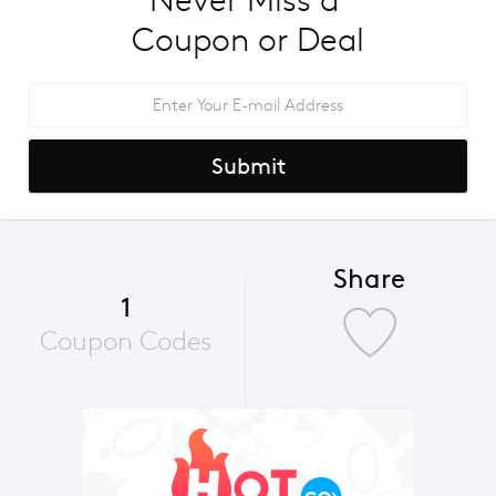
Never Miss a 
Coupon or Deal
Submit
Share
1
Coupon Codes