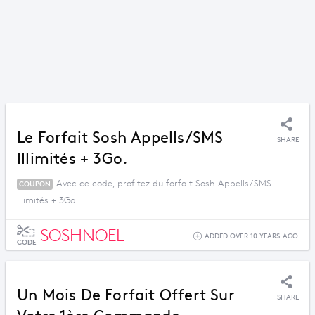
Le Forfait Sosh Appells/SMS
SHARE
Illimités + 3Go.
Avec ce code, profitez du forfait Sosh Appells/SMS
COUPON
illimités + 3Go.
SOSHNOEL
ADDED OVER 10 YEARS AGO
CODE
Un Mois De Forfait Offert Sur
SHARE