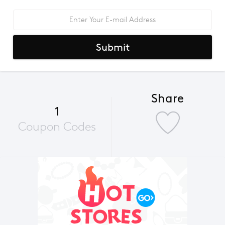
Submit
Share
1
Coupon Codes