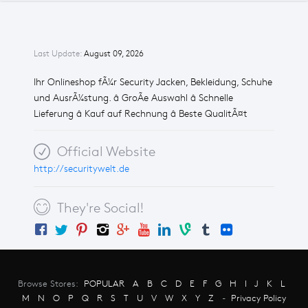
Last Update:
August 09, 2026
Ihr Onlineshop fÃ¼r Security Jacken, Bekleidung, Schuhe
und AusrÃ¼stung. â GroÃe Auswahl â Schnelle
Lieferung â Kauf auf Rechnung â Beste QualitÃ¤t
Official Website
http://securitywelt.de
They're Social!
Browse Stores:
POPULAR
A
B
C
D
E
F
G
H
I
J
K
L
M
N
O
P
Q
R
S
T
U
V
W
X
Y
Z
-
Privacy Policy