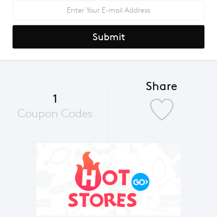
Submit
Share
1
Coupon Codes