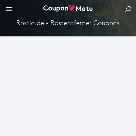
Rostio.de - Rostentferner Coupons