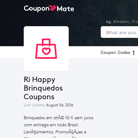
eg.
Amazon
,
Vic
1
Coupon Codes
Ri Happy 
Brinquedos 
Coupons
Last Update:
August 06, 2026
Brinquedos em atÃ© 10 X sem juros
com entrega em todo Brasil.
LanÃ§amentos, PromoÃ§Ãµes e