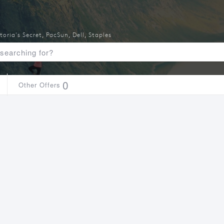
toria's Secret
,
PacSun
,
Dell
,
Staples
0
Other Offers