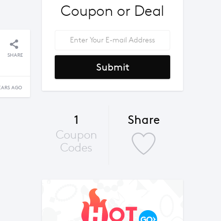
Coupon or Deal
SHARE
Submit
EARS AGO
1
Share
Coupon
Codes