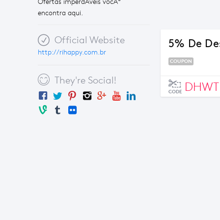
Ofertas imperdÃ­veis vocÃª
encontra aqui.
Official Website
5% De Des
http://rihappy.com.br
COUPON
They're Social!
DHWT
CODE