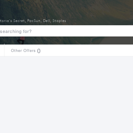
toria's Secret
,
PacSun
,
Dell
,
Staples
0
Other Offers