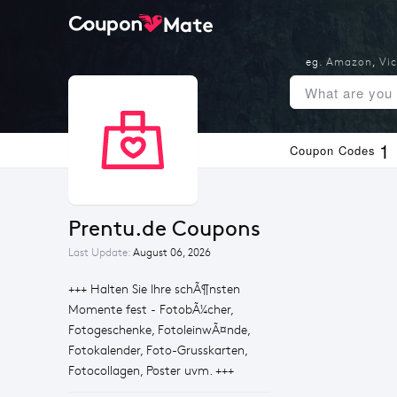
eg.
Amazon
,
Vic
1
Coupon Codes
Prentu.de Coupons
Last Update:
August 06, 2026
+++ Halten Sie Ihre schÃ¶nsten
Momente fest - FotobÃ¼cher,
Fotogeschenke, FotoleinwÃ¤nde,
Fotokalender, Foto-Grusskarten,
Fotocollagen, Poster uvm. +++