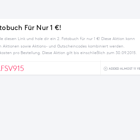
tobuch Für Nur 1 €!
 diesen Link und hole dir ein 2. Fotobuch für nur 1 €! Diese Aktion kann
n Aktionen sowie Aktions- und Gutscheincodes kombiniert werden.
kosten pro Bestellung. Diese Aktion gilt bis einschließlich zum 30.09.2015.
FSV915
ADDED ALMOST 11 Y