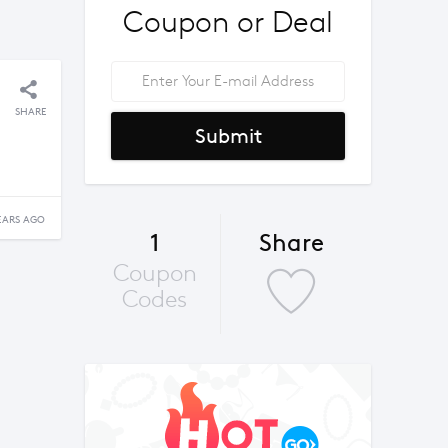
Coupon or Deal
SHARE
Submit
EARS AGO
1
Share
Coupon
Codes