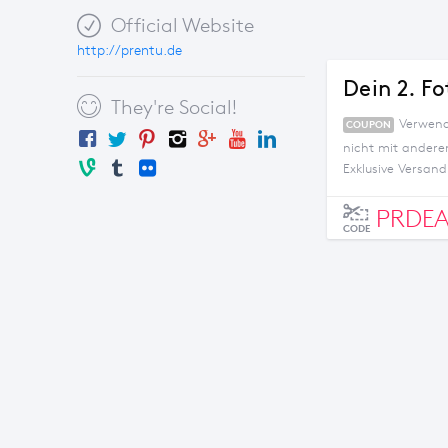
Official Website
http://prentu.de
Dein 2. Fo
They're Social!
Verwende
COUPON
nicht mit andere
Exklusive Versand
PRDEA
CODE