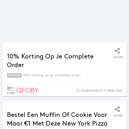
10% Korting Op Je Complete
SHARE
Order
10% korting op je complete order
COUPON
QFO8Y
ADDED ALMOST 9 YEARS AGO
CODE
Bestel Een Muffin Of Cookie Voor
SHARE
Maar €1 Met Deze New York Pizza