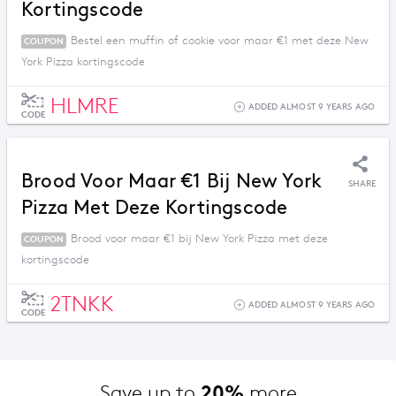
Kortingscode
Bestel een muffin of cookie voor maar €1 met deze New
COUPON
York Pizza kortingscode
HLMRE
ADDED ALMOST 9 YEARS AGO
CODE
Brood Voor Maar €1 Bij New York
SHARE
Pizza Met Deze Kortingscode
Brood voor maar €1 bij New York Pizza met deze
COUPON
kortingscode
2TNKK
ADDED ALMOST 9 YEARS AGO
CODE
20%
Save up to 
 more