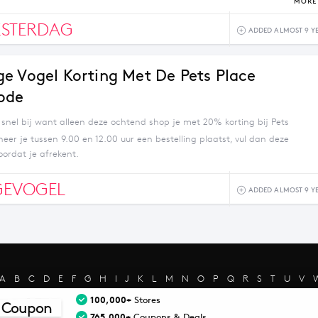
MORE 
KSTERDAG
ADDED ALMOST 9 Y
e Vogel Korting Met De Pets Place
ode
 snel bij want alleen deze ochtend shop je met 20% korting bij Pets
er je tussen 9.00 en 12.00 uur een bestelling plaatst, vul dan deze
oordat je afrekent.
GEVOGEL
ADDED ALMOST 9 Y
A
B
C
D
E
F
G
H
I
J
K
L
M
N
O
P
Q
R
S
T
U
V
s reserved - Merchant trademarks are the property of the respective mer
100,000+
Stores
 Coupon
cessarily mean that CouponMate.com has an affiliation with the mercha
765,000+
Coupons & Deals