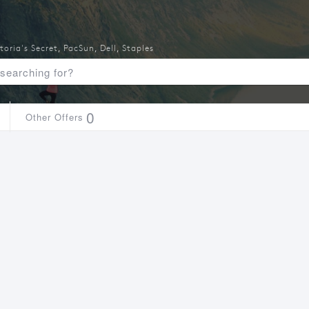
toria's Secret
,
PacSun
,
Dell
,
Staples
0
Other Offers