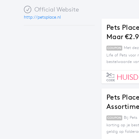
Official Website
http://petsplace.nl
Pets Plac
Maar €2.
Met dez
COUPON
Life of Pets voor
bestelwaarde va
HUISD
CODE
Pets Plac
Assortim
Bij Pet
COUPON
korting op je bes
geldig op foldera
voordeel wordt d