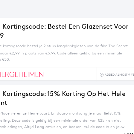
e Kortingscode: Bestel Een Glazenset Voor
99
e kortingscode bestel je 2 stuks longdrinkglazen van de film The Secret
 maar €2,99 in plaats van €5.99. Code alleen geldig bij een minimale
n €30.
IERGEHEIMEN
ADDED ALMOST 9 Y
e Kortingscode: 15% Korting Op Het Hele
ent
s Place vieren ze Hemelvaart. En daarom ontvang je maar liefst 15%
telling. Deze code is geldig bij een minimale order van €25,- en niet
anbiedingen, Altijd Laag artikelen, en boeken. Vul de code in en jouw
irect berekend.