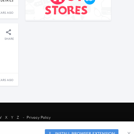
DETAILS
EARS AGO
SHARE
EARS AGO
W
X
Y
Z
-
Privacy Policy
chant and their presence does not
nt.
✕
INSTALL BROWSER EXTENSION