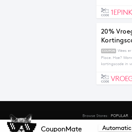
1EPIN
CODE
20% Vroeg
Kortingsc
Wees er
COUPON
Place. Hoe? Wanne
kortingscode in v
VROE
CODE
Browse Stores:
POPULAR
©2026 CouponMate.com - All right
Automatic
CouponMate
ne