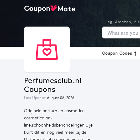
eg.
Amazon
,
Vic
1
Coupon Codes
Perfumesclub.nl 
Coupons
Last Update:
August 06, 2026
Originele parfum en cosmetica,
cosmetica on-
line,schoonheidsbehandelingen... je
kunt dit en nog veel meer bij de
Perfumes Club kopen,jouw on-line