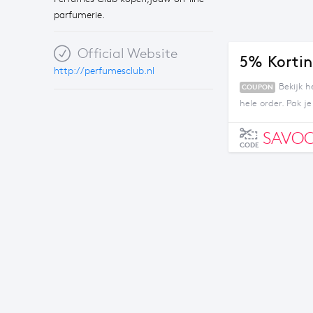
parfumerie.
Official Website
5% Kortin
http://perfumesclub.nl
Bekijk 
COUPON
hele order. Pak j
SAVO
CODE