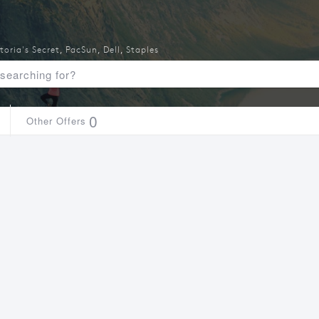
toria's Secret
,
PacSun
,
Dell
,
Staples
0
Other Offers