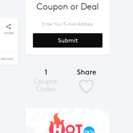
Coupon or Deal
SHARE
Submit
EARS AGO
1
Share
Coupon
Codes