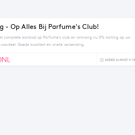
g - Op Alles Bij Parfume's Club!
het complete aanbod op Parfume's club en ontvang nu 5% korting op uw
e voordeel. Goede kwaliteit en snelle verzending.
ONL
ADDED ALMOST 11 Y