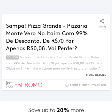
Sampa! Pizza Grande - Pizzaria
SHARE
Monte Vero No Itaim Com 99%
De Desconto. De R$70 Por
Apenas R$0,08. Vai Perder?
Sampa! Pizza Grande - Pizzaria Monte Vero no Itaim
COUPON
com 99% de Desconto. De R$70 por apenas R$0,08. Vai Perder?
Clique no link e insira o cupom para conferir esta promoção. A
oferta é válida por tempo super limitado.
MORE DETAILS
FBPROMO
ADDED ALMOST 11 YEARS AGO
CODE
20%
Save up to 
 more