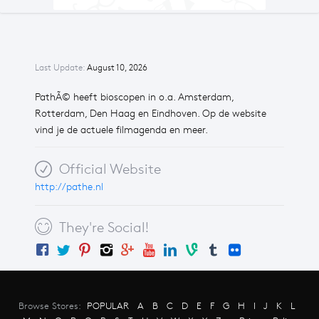
Last Update:
August 10, 2026
PathÃ© heeft bioscopen in o.a. Amsterdam,
Rotterdam, Den Haag en Eindhoven. Op de website
vind je de actuele filmagenda en meer.
Official Website
http://pathe.nl
They're Social!
Browse Stores:
POPULAR
A
B
C
D
E
F
G
H
I
J
K
L