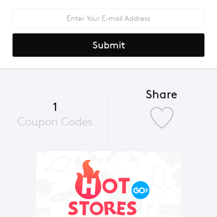
Submit
Share
1
Coupon Codes