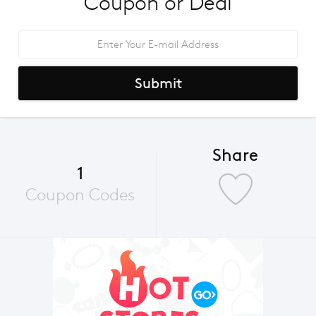
Coupon or Deal
Submit
Share
1
Coupon Codes