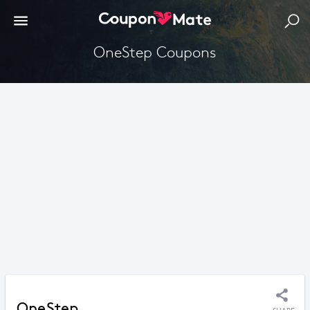
OneStep Coupons
OneStep