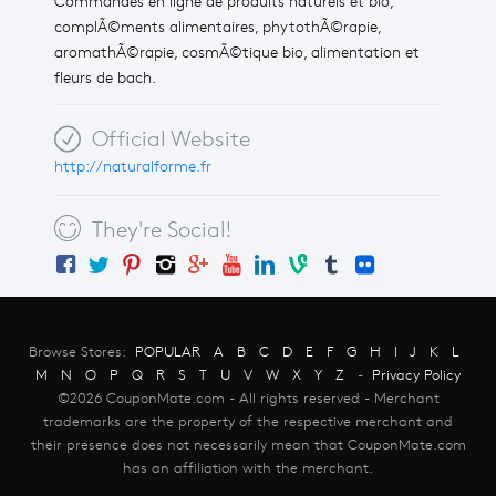
Commandes en ligne de produits naturels et bio,
complÃ©ments alimentaires, phytothÃ©rapie,
aromathÃ©rapie, cosmÃ©tique bio, alimentation et
fleurs de bach.
Official Website
http://naturalforme.fr
They're Social!
Browse Stores:
POPULAR
A
B
C
D
E
F
G
H
I
J
K
L
M
N
O
P
Q
R
S
T
U
V
W
X
Y
Z
-
Privacy Policy
©2026 CouponMate.com - All rights reserved - Merchant
trademarks are the property of the respective merchant and
their presence does not necessarily mean that CouponMate.com
has an affiliation with the merchant.