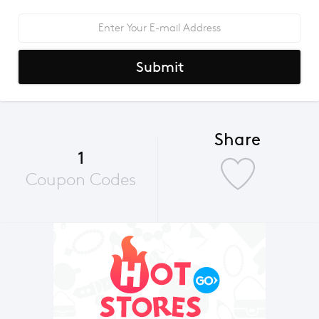
Submit
Share
1
Coupon Codes