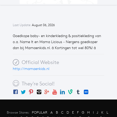
Last Update:
August 06, 2026
Goedkope baby- en kinderkleding & positiekleding van
o.a. Name It en Mama Licious - Nergens goedkoper
dan bij Mamaenkids.nl. â Kortingen tot wel 80%! â
Official Website
http://mamaenkids.nl
They're Social!
Browse Stores:
POPULAR
A
B
C
D
E
F
G
H
I
J
K
L