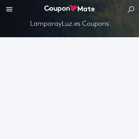
LamparayLuz.es Coupons