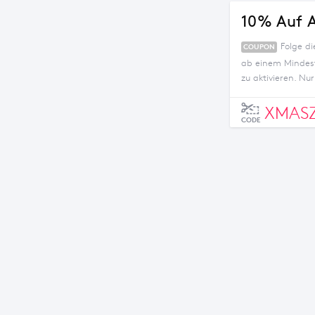
10% Auf A
Folge d
COUPON
ab einem Mindest
zu aktivieren. Nur
XMASZ
CODE