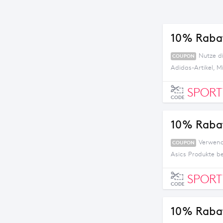
10% Rabat
Nutze d
COUPON
Adidas-Artikel, M
SPOR
CODE
10% Rabat
Verwend
COUPON
Asics Produkte be
SPOR
CODE
10% Rabat