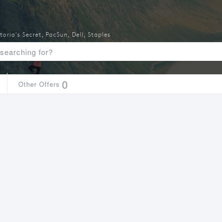
toria's Secret
,
PacSun
,
Dell
,
Staples
0
Other Offers