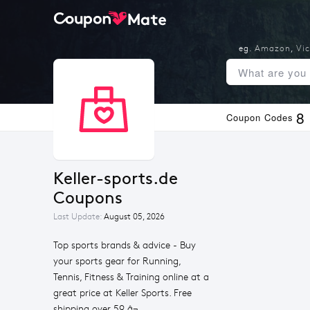
eg.
Amazon
,
Vic
8
Coupon Codes
Keller-sports.de 
Coupons
Last Update:
August 05, 2026
Top sports brands & advice - Buy
your sports gear for Running,
Tennis, Fitness & Training online at a
great price at Keller Sports. Free
shipping over 59 â¬