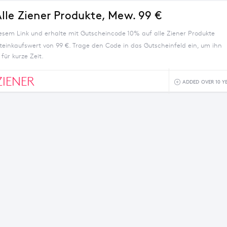
lle Ziener Produkte, Mew. 99 €
iesem Link und erhalte mit Gutscheincode 10% auf alle Ziener Produkte
einkaufswert von 99 €. Trage den Code in das Gutscheinfeld ein, um ihn
 für kurze Zeit.
IENER
ADDED OVER 10 Y