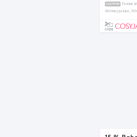
Nutze d
COUPON
Winterjacken, Mi
COSYJ
CODE