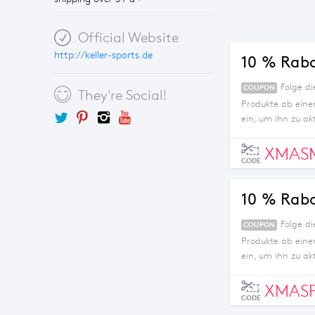
Official Website
http://keller-sports.de
10 % Raba
Folge d
COUPON
They're Social!
Produkte ab eine
ein, um ihn zu akt
XMAS
CODE
10 % Raba
Folge d
COUPON
Produkte ab eine
ein, um ihn zu akt
XMAS
CODE