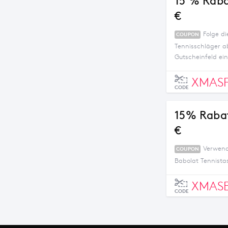
15 % Raba
€
Folge d
COUPON
Tennisschläger a
Gutscheinfeld ein,
XMAS
CODE
15% Rabat
€
Verwend
COUPON
Babolat Tennista
XMAS
CODE