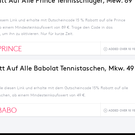
tt Auf Alle Prince Tennisschläger, Mew. 89
iesem Link und erhalte mit Gutscheincode 15 % Rabatt auf alle Prince
b einem Mindesteinkaufswert von 89 €. Trage den Code in das
 um ihn zu aktivieren. Nur für kurze Zeit.
PRINCE
ADDED OVER 10 Y
t Auf Alle Babolat Tennistaschen, Mkw. 49
e diesen Link und erhalte mit dem Gutscheincode 15% Rabatt auf alle
schen, ab einem Mindesteinkaufswert von 49 €.
BABO
ADDED OVER 10 Y