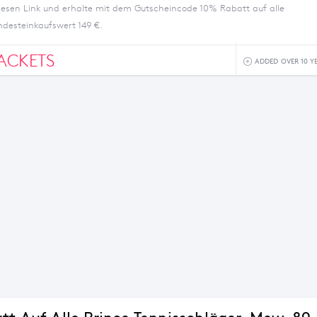
iesen Link und erhalte mit dem Gutscheincode 10% Rabatt auf alle
ndesteinkaufswert 149 €.
ACKETS
ADDED OVER 10 Y