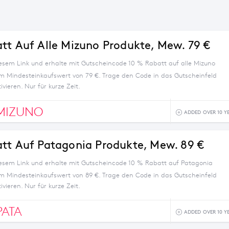
tt Auf Alle Mizuno Produkte, Mew. 79 €
iesem Link und erhalte mit Gutscheincode 10 % Rabatt auf alle Mizuno
m Mindesteinkaufswert von 79 €. Trage den Code in das Gutscheinfeld
ivieren. Nur für kurze Zeit.
MIZUNO
ADDED OVER 10 Y
tt Auf Patagonia Produkte, Mew. 89 €
iesem Link und erhalte mit Gutscheincode 10 % Rabatt auf Patagonia
m Mindesteinkaufswert von 89 €. Trage den Code in das Gutscheinfeld
ivieren. Nur für kurze Zeit.
PATA
ADDED OVER 10 Y