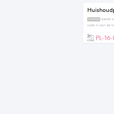
Huishoudp
bestel 
COUPON
code in aan de ka
PL-16-
CODE