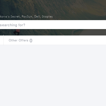
toria's Secret
,
PacSun
,
Dell
,
Staples
0
Other Offers