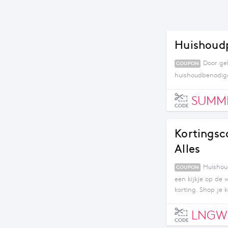
Huishoudp
Door ge
COUPON
huishoudbenodig
SUMM
CODE
Kortingsc
Alles
Huishou
COUPON
een kijkje op de
korting. Shop je 
LNGW
CODE