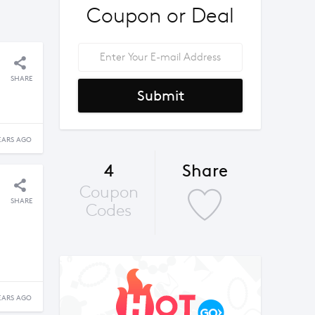
Coupon or Deal
SHARE
Submit
EARS AGO
4
Share
Coupon
SHARE
Codes
EARS AGO