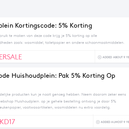
lein Kortingscode: 5% Korting
bruik te maken van deze code krijg je 5% korting op alle
dheden zoals: wasmiddel, toiletpapier en andere schoonmaakmiddelen.
ERSALE
ADDED ABOUT 9 Y
ode Huishoudplein: Pak 5% Korting Op
delijke producten kun je nooit genoeg hebben. Neem daarom zeker eens
 webshop Huishoudplein. op je gehele bestelling ontvang je daar 5%
keukenpapier, vaatwasartikelen, wasmiddelen nu extra voordelig.
KD17
ADDED ALMOST 9 Y