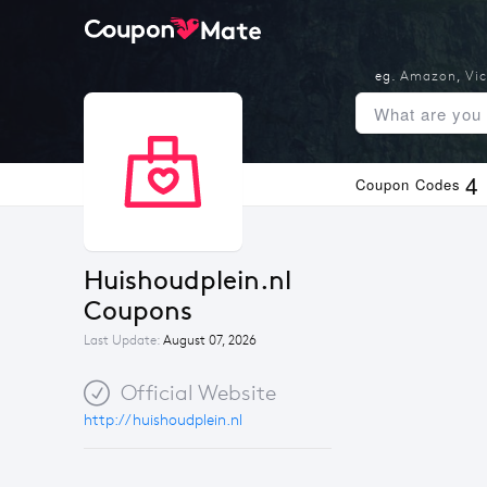
eg.
Amazon
,
Vic
4
Coupon Codes
Huishoudplein.nl 
Coupons
Last Update:
August 07, 2026
Official Website
http://huishoudplein.nl