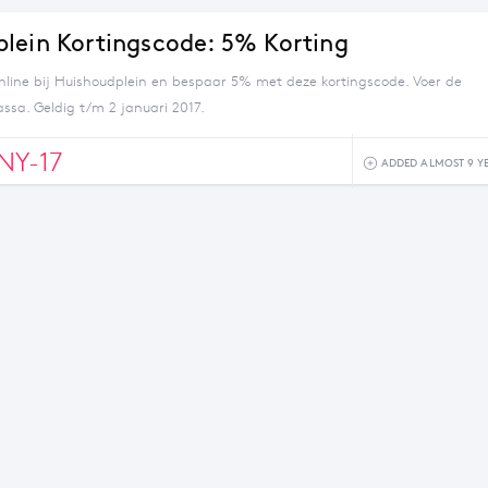
lein Kortingscode: 5% Korting
online bij Huishoudplein en bespaar 5% met deze kortingscode. Voer de
ssa. Geldig t/m 2 januari 2017.
NY-17
ADDED ALMOST 9 Y