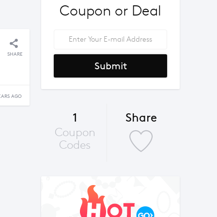
Coupon or Deal
SHARE
Submit
EARS AGO
1
Share
Coupon
Codes