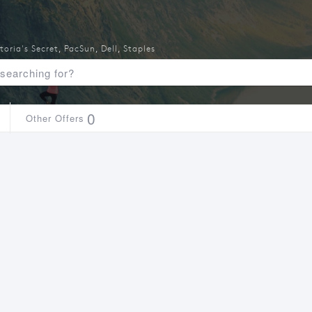
toria's Secret
,
PacSun
,
Dell
,
Staples
0
Other Offers