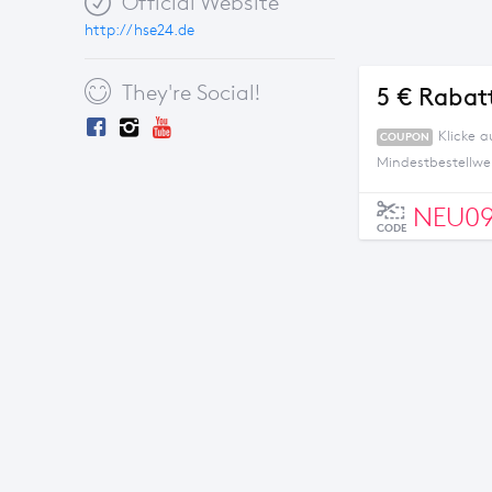
Official Website
http://hse24.de
They're Social!
5 € Rabat
Klicke 
COUPON
Mindestbestellwe
NEU09
CODE