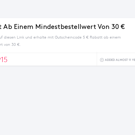
t Ab Einem Mindestbestellwert Von 30 €
auf diesen Link und erhalte mit Gutscheincode 5 € Rabatt ab einem
rt von 30 €.
15
ADDED ALMOST 11 Y