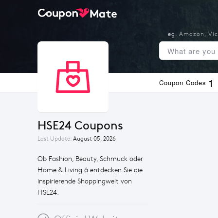
eg.
Amazon
,
Vic
1
Coupon Codes
HSE24 Coupons
Last Update:
August 05, 2026
Ob Fashion, Beauty, Schmuck oder
Home & Living â entdecken Sie die
inspirierende Shoppingwelt von
HSE24.