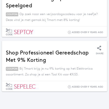
Speelgoed
Op zoek naar een verjaardagscadeau voor je neefje?
COUPON
Deze vind je met gemak bij Tmart met 8% korting!
SEPTOY
ADDED OVER 9 YEARS AGO
CODE
Shop Professioneel Gereedschap
SHARE
Met 9% Korting
Bij Tmart krijg je nu 9% korting op het Elektronica
COUPON
assortiment. Zo shop je al een Tool Kit voor €9,53.
SEPELEC
ADDED OVER 9 YEARS AGO
CODE