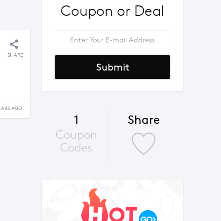
Coupon or Deal
SHARE
Submit
EARS AGO
1
Share
Coupon
Codes