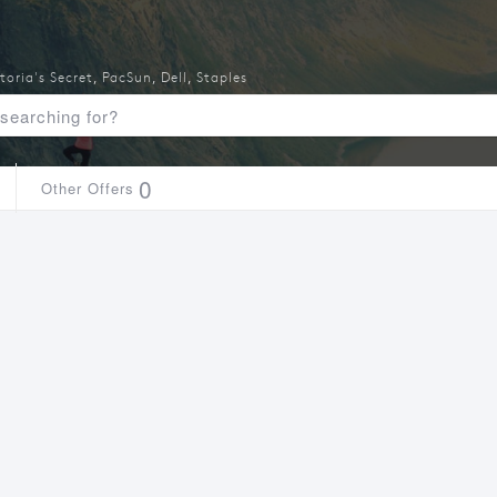
toria's Secret
,
PacSun
,
Dell
,
Staples
0
Other Offers