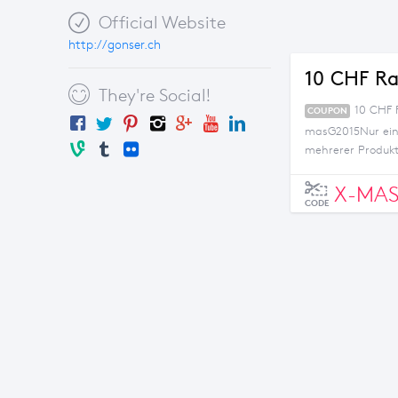
Official Website
http://gonser.ch
10 CHF Ra
They're Social!
10 CHF 
COUPON
masG2015Nur eine
mehrerer Produk
X-MAS
CODE