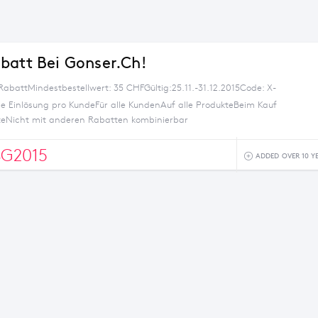
batt Bei Gonser.ch!
RabattMindestbestellwert: 35 CHFGültig:25.11.-31.12.2015Code: X-
 Einlösung pro KundeFür alle KundenAuf alle ProdukteBeim Kauf
teNicht mit anderen Rabatten kombinierbar
G2015
ADDED OVER 10 Y