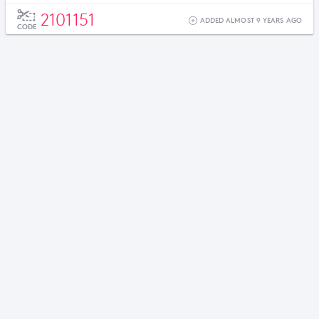
favoriete reis. Let op: deze CouponMate is niet geldig in
2101151
combinatie met andere CouponMates.
ADDED ALMOST 9 YEARS AGO
CODE