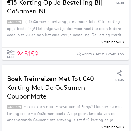
€15 Korting Op Je Bestelling Bij
SHARE
GaSamen.nl
Bij GaSamen.nl ontvang je nu maar liefst €15,- korting
COUPON
op je bestelling! Het enige wat je daarvoor hoeft te doen is deze
code in te vullen aan het eind van je bestelling. De korting wordt
dan automatisch berekend. Simpel toch? Succes!
MORE DETAILS
245159
ADDED ALMOST 9 YEARS AGO
CODE
Boek Treinreizen Met Tot €40
SHARE
Korting Met De GaSamen
CouponMate
Met de trein naar Antwerpen of Parijs? Het kan nu met
COUPON
korting als je via GaSamen boekt. Als je gebruikmaakt van de
onderstaande CouponMate ontvang je tot €40 korting op je
treinreis. Bekijk de bestemmingen op de website en kies jouw
MORE DETAILS