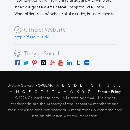
FUJIFILM steht fÃ¼r hÃ¶chste BildqualitÃ¤t. Wir bieten
Ihnen die ganze Welt unserer Fotoprodukte: Fotos,
Wandbilder, FotobÃ¼cher, Fotokalender, Fotogeschenke.
Official Website
http://fujidirekt.de
They're Social!
Browse Stores:
POPULAR
A
B
C
D
E
F
G
H
I
J
K
L
M
N
O
P
Q
R
S
T
U
V
W
X
Y
Z
-
Privacy Policy
©2026 CouponMate.com - All rights reserved - Merchant
trademarks are the property of the respective merchant and
their presence does not necessarily mean that CouponMate.com
has an affiliation with the merchant.