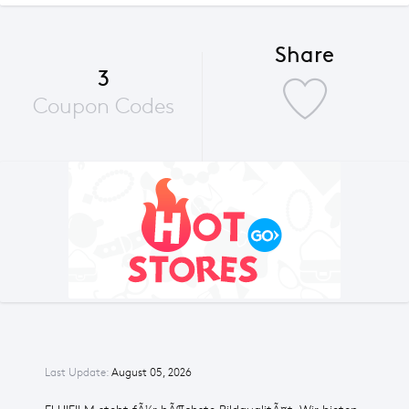
Share
3
Coupon Codes
Last Update:
August 05, 2026