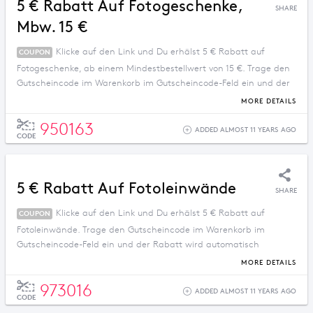
5 € Rabatt Auf Fotogeschenke,
SHARE
Mbw. 15 €
Klicke auf den Link und Du erhälst 5 € Rabatt auf
COUPON
Fotogeschenke, ab einem Mindestbestellwert von 15 €. Trage den
Gutscheincode im Warenkorb im Gutscheincode-Feld ein und der
Rabatt wird automatisch abgezogen wenn der
MORE DETAILS
Mindestbestellwert erreicht ist.
950163
ADDED ALMOST 11 YEARS AGO
CODE
5 € Rabatt Auf Fotoleinwände
SHARE
Klicke auf den Link und Du erhälst 5 € Rabatt auf
COUPON
Fotoleinwände. Trage den Gutscheincode im Warenkorb im
Gutscheincode-Feld ein und der Rabatt wird automatisch
abgezogen. Dieses Angebot gilt nur für kurze Zeit.
MORE DETAILS
973016
ADDED ALMOST 11 YEARS AGO
CODE