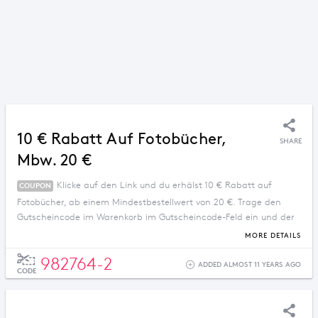
10 € Rabatt Auf Fotobücher,
SHARE
Mbw. 20 €
Klicke auf den Link und du erhälst 10 € Rabatt auf
COUPON
Fotobücher, ab einem Mindestbestellwert von 20 €. Trage den
Gutscheincode im Warenkorb im Gutscheincode-Feld ein und der
Rabatt wird automatisch abgezogen wenn der
MORE DETAILS
Mindestbestellwert erreicht ist.
982764-2
ADDED ALMOST 11 YEARS AGO
CODE