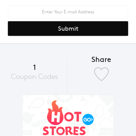
Submit
Share
1
Coupon Codes