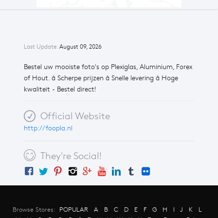
Last Update:
August 09, 2026
Bestel uw mooiste foto's op Plexiglas, Aluminium, Forex
of Hout. â Scherpe prijzen â Snelle levering â Hoge
kwaliteit - Bestel direct!
Official Website
http://foopla.nl
They're Social!
Browse Stores:
POPULAR
A
B
C
D
E
F
G
H
I
J
K
L