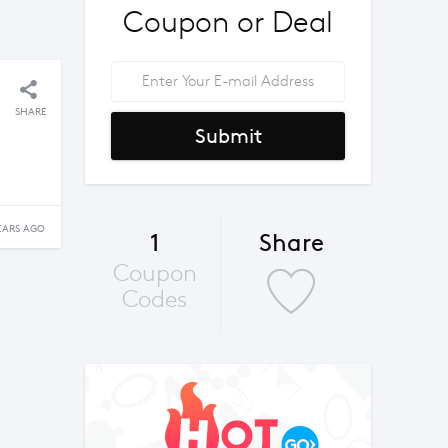
Coupon or Deal
SHARE
Submit
EARS AGO
1
Share
Coupon
Codes