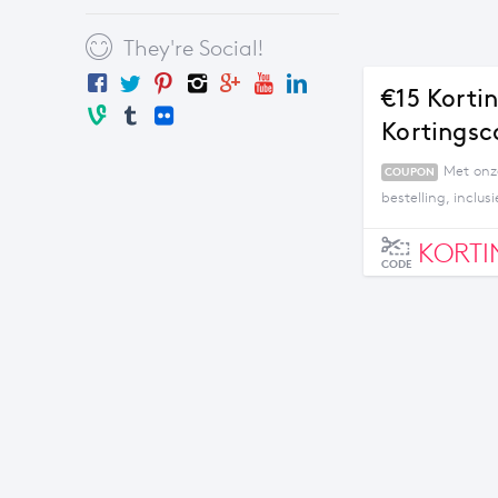
They're Social!
€15 Korti
Kortingsc
Met onz
COUPON
bestelling, inclu
KORTI
CODE