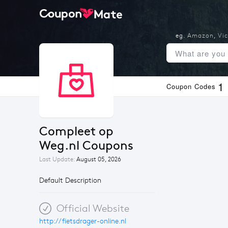
eg.
Amazon
,
Vic
1
Coupon Codes
Compleet op 
Weg.nl Coupons
Last Update:
August 05, 2026
Default Description
Official Website
http://fietsdrager-online.nl