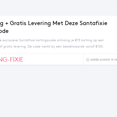
ng + Gratis Levering Met Deze Santafixie
ode
e exclusieve Santafixie kortingscode ontvang je €15 korting op een
sief gratis levering. De code werkt bij een bestelwaarde vanaf €150.
NG-FIXIE
ADDED ALMOST 10 Y