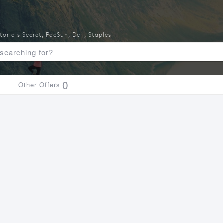
toria's Secret
,
PacSun
,
Dell
,
Staples
0
Other Offers