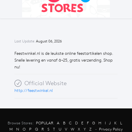
Last Update:
August 06, 2026
Feestwinkel.nl is de leukste online feestartikelen shop.
Snelle levering en vanaf â¬25, gratis verzending. Shop
nu!
Official Website
http://feestwinkel.nl
Browse Stores:
POPULAR
A
B
C
D
E
F
G
H
I
J
K
L
M
N
O
P
Q
R
S
T
U
V
W
X
Y
Z
-
Privacy Policy