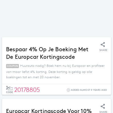
Bespaar 4% Op Je Boeking Met
SHARE
De Europcar Kortingscode
Huurauto nodig? Boek hem nu bij Europcar en profiteer
COUPON
van maar liefst 4% korting. Deze korting is geldig op alle
boekingen tot en met 20 november.
20178805
ADDED ALMOST 9 YEARS AGO
CODE
Europcar Kortingscode Voor 10%
SHARE