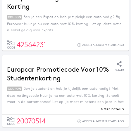
Korting
Ben je een Expat en heb je tijdelijk een auto nodig? Bij
COUPON
Europcar huur je nu een auto met 10% korting. Let op: deze actie
is enkel geldig voor Expats.
42564231
ADDED ALMOST 9 YEARS AGO
CODE
Europcar Promotiecode Voor 10%
SHARE
Studentenkorting
Ben je student en heb je tijdelijk een auto nodig? Met
COUPON
deze kortingscode huur je nu een auto met 10% korting. Scheelt
weer in de portemonnee! Let op: je moet minstens een jaar in het
bezit zijn van een rijbewijs.
MORE DETAILS
20070514
ADDED ALMOST 9 YEARS AGO
CODE