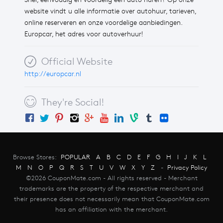
website vindt u alle informatie over autohuur, tarieven,
online reserveren en onze voordelige aanbiedingen.
Europcar, het adres voor autoverhuur!
Official Website
http://europcar.nl
They're Social!
Browse Stores:
POPULAR
A
B
C
D
E
F
G
H
I
J
K
L
M
N
O
P
Q
R
S
T
U
V
W
X
Y
Z
-
Privacy Policy
©2026 CouponMate.com - All rights reserved - Merchant
trademarks are the property of the respective merchant and
their presence does not necessarily mean that CouponMate.com
has an affiliation with the merchant.