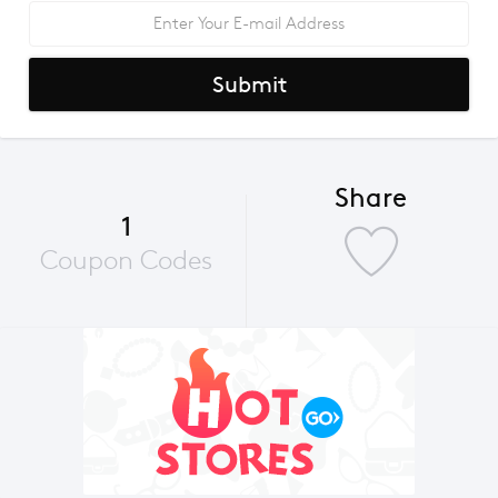
Submit
Share
1
Coupon Codes