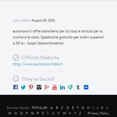
Last Update:
August 08, 2026
euronova ti offre biancheria per la casa e articoli per la
cucina e la casa. Spedizione gratuita per ordini superiori
a 50 â¬. Scopri lâassortimento!
Official Website
http://www.euronova-italia.it
They're Social!
Browse Stores:
POPULAR
A
B
C
D
E
F
G
H
I
J
K
L
M
N
O
P
Q
R
S
T
U
V
W
X
Y
Z
-
Privacy Policy