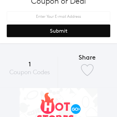
Coupon or Deal
Submit
Share
1
Coupon Codes