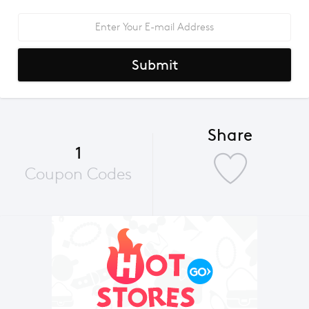
Submit
Share
1
Coupon Codes