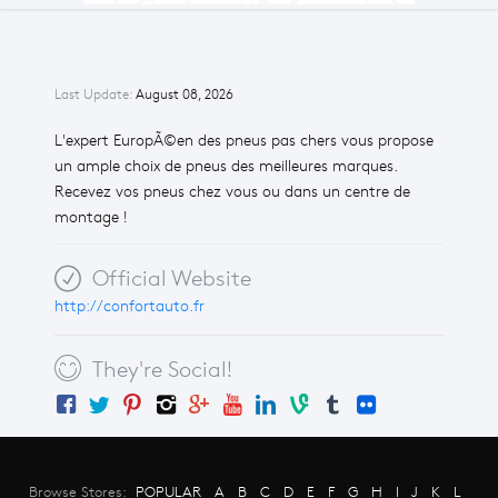
Last Update:
August 08, 2026
L'expert EuropÃ©en des pneus pas chers vous propose
un ample choix de pneus des meilleures marques.
Recevez vos pneus chez vous ou dans un centre de
montage !
Official Website
http://confortauto.fr
They're Social!
Browse Stores:
POPULAR
A
B
C
D
E
F
G
H
I
J
K
L