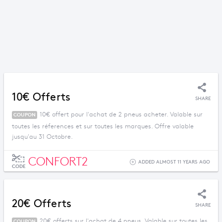
10€ Offerts
SHARE
10€ offert pour l'achat de 2 pneus acheter. Valable sur
COUPON
toutes les réferences et sur toutes les marques. Offre valable
jusqu'au 31 Octobre.
CONFORT2
ADDED ALMOST 11 YEARS AGO
CODE
20€ Offerts
SHARE
20€ offerts sur l'achat de 4 pneus. Valable sur toutes les
COUPON