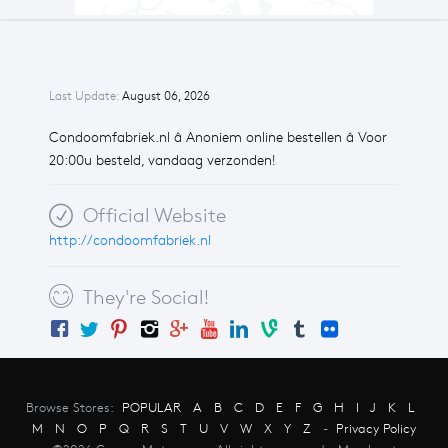
Last Update:
August 06, 2026
Condoomfabriek.nl â Anoniem online bestellen â Voor
20:00u besteld, vandaag verzonden!
Official Website
http://condoomfabriek.nl
They're Social!
Browse Stores:
POPULAR
A
B
C
D
E
F
G
H
I
J
K
L
M
N
O
P
Q
R
S
T
U
V
W
X
Y
Z
-
Privacy Policy