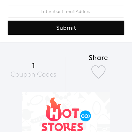
Submit
Share
1
Coupon Codes