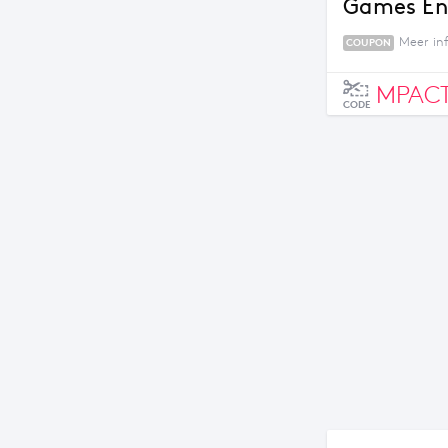
Games En
Meer in
COUPON
MPACT
CODE