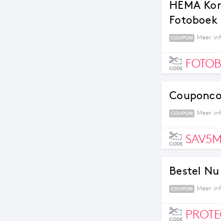
HEMA Kor
Fotoboek 
Meer in
COUPON
FOTOB
CODE
Couponcod
Meer in
COUPON
SAV5M
CODE
Bestel Nu
Meer in
COUPON
PROTE
CODE