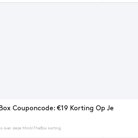
Box Couponcode: €19 Korting Op Je
fo over deze MiniInTheBox korting