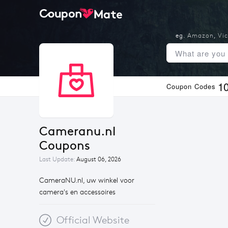
eg.
Amazon
,
Vic
1
Coupon Codes
Cameranu.nl 
Coupons
Last Update:
August 06, 2026
CameraNU.nl, uw winkel voor
camera's en accessoires
Official Website