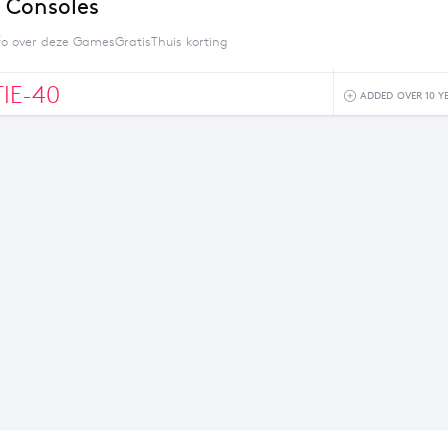
 Consoles
fo over deze GamesGratisThuis korting
IE-40
ADDED OVER 10 Y