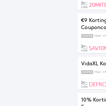
20MIT
CODE
€9 Kortin
Couponc
Meer in
COUPON
SAV10
CODE
VidaXL Ko
Meer in
COUPON
DEFRO
CODE
10% Korti