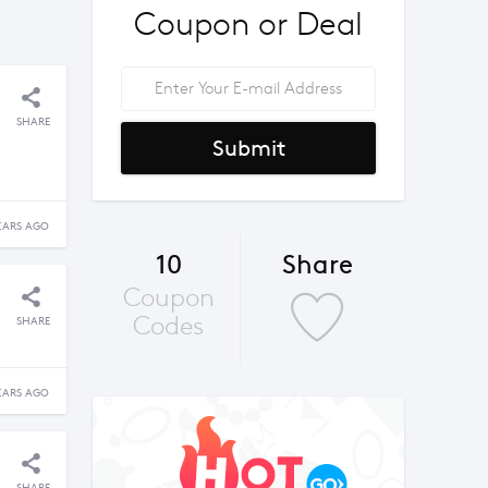
Coupon or Deal
SHARE
Submit
EARS AGO
10
Share
Coupon
Codes
SHARE
EARS AGO