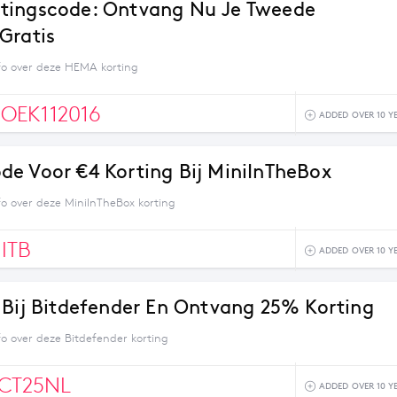
tingscode: Ontvang Nu Je Tweede
Gratis
fo over deze HEMA korting
OEK112016
ADDED OVER 10 Y
e Voor €4 Korting Bij MiniInTheBox
fo over deze MiniInTheBox korting
ITB
ADDED OVER 10 Y
 Bij Bitdefender En Ontvang 25% Korting
fo over deze Bitdefender korting
CT25NL
ADDED OVER 10 Y