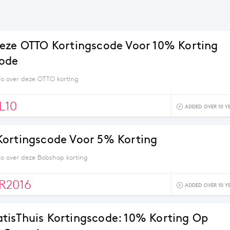
eze OTTO Kortingscode Voor 10% Korting
Mode
fo over deze OTTO korting
L10
ADDED OVER 10 Y
ortingscode Voor 5% Korting
fo over deze Bobshop korting
R2016
ADDED OVER 10 Y
isThuis Kortingscode: 10% Korting Op