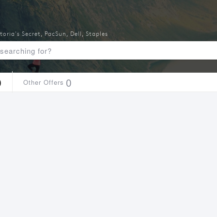
toria's Secret
,
PacSun
,
Dell
,
Staples
0
0
Other Offers