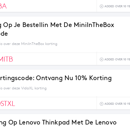
BA
ADDED OVER 10 Y
g Op Je Bestellin Met De MiniInTheBox
ode
fo over deze MiniInTheBox korting
MITB
ADDED OVER 10 Y
rtingscode: Ontvang Nu 10% Korting
fo over deze VidaXL korting
STXL
ADDED OVER 10 Y
ng Op Lenovo Thinkpad Met De Lenovo