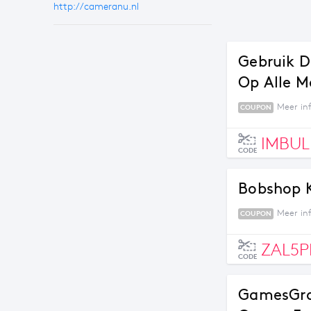
http://cameranu.nl
Gebruik D
Op Alle 
Meer in
COUPON
IMBUL
CODE
Bobshop K
Meer in
COUPON
ZAL5P
CODE
GamesGrat