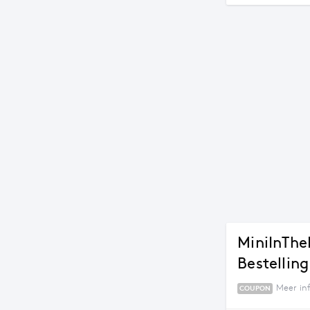
MiniInThe
Bestelling
Meer in
COUPON