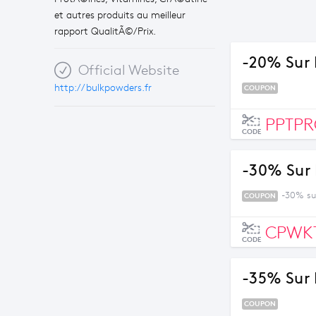
et autres produits au meilleur
rapport QualitÃ©/Prix.
-20% Sur 
Official Website
http://bulkpowders.fr
COUPON
PPTP
CODE
-30% Sur 
-30% su
COUPON
CPWK
CODE
-35% Sur 
COUPON