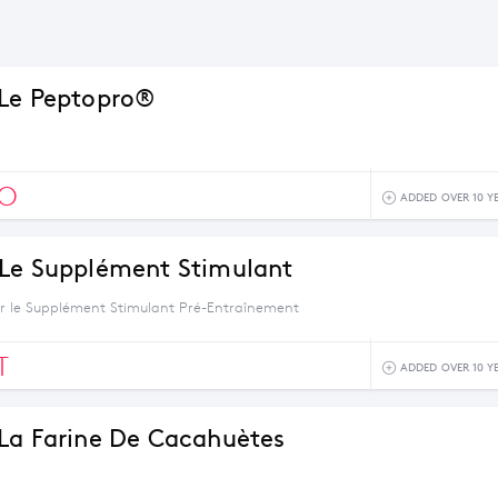
Le Peptopro®
RO
ADDED OVER 10 Y
Le Supplément Stimulant
r le Supplément Stimulant Pré-Entraînement
T
ADDED OVER 10 Y
La Farine De Cacahuètes