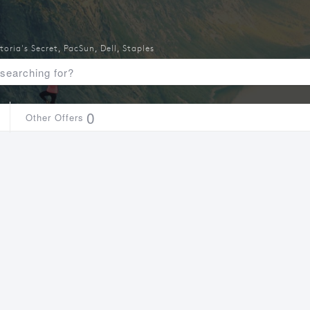
toria's Secret
,
PacSun
,
Dell
,
Staples
0
Other Offers