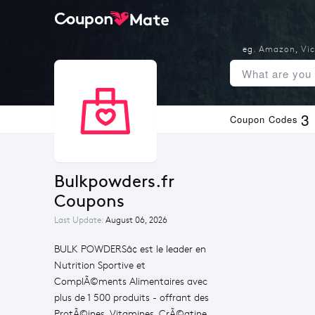
eg.
Amazon
,
Vic
3
Coupon Codes
Bulkpowders.fr 
Coupons
Last Update:
August 06, 2026
BULK POWDERSâ¢ est le leader en
Nutrition Sportive et
ComplÃ©ments Alimentaires avec
plus de 1 500 produits - offrant des
ProtÃ©ines, Vitamines, CrÃ©atine