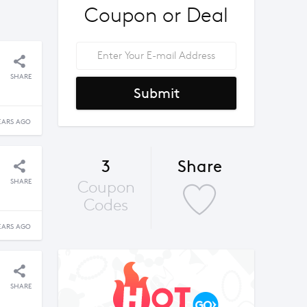
Coupon or Deal
SHARE
Submit
EARS AGO
3
Share
SHARE
Coupon
Codes
EARS AGO
SHARE