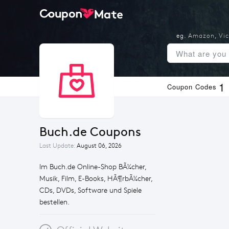
eg.
Amazon
,
Vic
1
Coupon Codes
buch.de Coupons
Last Update:
August 06, 2026
Im Buch.de Online-Shop BÃ¼cher,
Musik, Film, E-Books, HÃ¶rbÃ¼cher,
CDs, DVDs, Software und Spiele
bestellen.