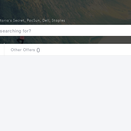
toria's Secret
,
PacSun
,
Dell
,
Staples
0
Other Offers