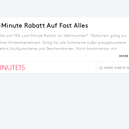
-Minute Rabatt Auf Fast Alles
 Sie sich 15% Last-Minute Rabatt vor Weihnachten*. *Gutschein gültig bis
hne Mindestbestellwert. Gültig für alle Sortimente außer preisgebundene
Elektro, Kaufgutscheine und Geschenkkarten. Nicht kombinierbar mit
utscheinen und weiteren Preisaktionen. Nur einmal pro Bestellung
MORE 
Barauszahlung. Kein Weiterverkauf.
INUTE15
ADDED OVER 10 Y