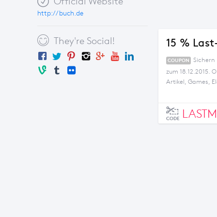
Official Website
http://buch.de
They're Social!
15 % Last
Sichern
COUPON
zum 18.12.2015. O
Artikel, Games, 
anderen Aktionsg
einlösbar. Keine 
LASTM
CODE