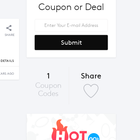
Coupon or Deal
SHARE
Submit
DETAILS
1
Share
EARS AGO
Coupon
Codes