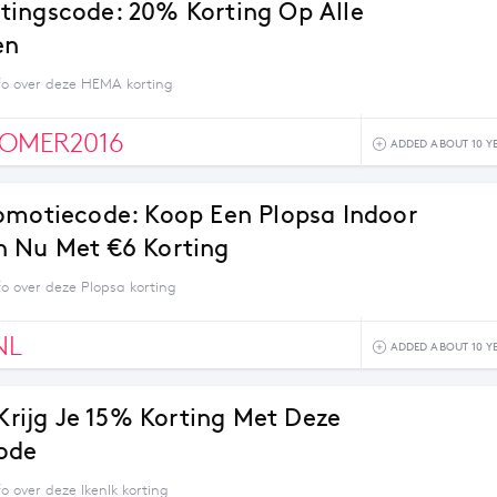
ingscode: 20% Korting Op Alle
en
fo over deze HEMA korting
OMER2016
ADDED ABOUT 10 Y
omotiecode: Koop Een Plopsa Indoor
 Nu Met €6 Korting
fo over deze Plopsa korting
NL
ADDED ABOUT 10 Y
 Krijg Je 15% Korting Met Deze
ode
o over deze IkenIk korting