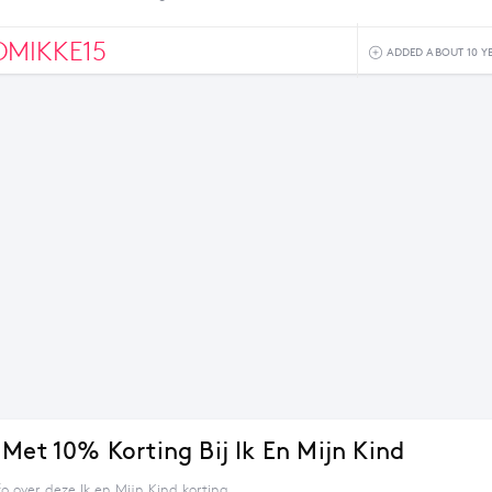
MIKKE15
ADDED ABOUT 10 Y
 Met 10% Korting Bij Ik En Mijn Kind
o over deze Ik en Mijn Kind korting