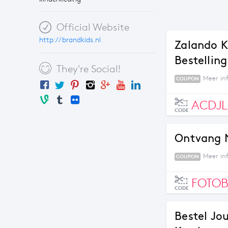
Official Website
http://brandkids.nl
Zalando K
Bestelling
They're Social!
Meer in
COUPON
ACDJ
CODE
Ontvang N
Meer in
COUPON
FOTOB
CODE
Bestel J