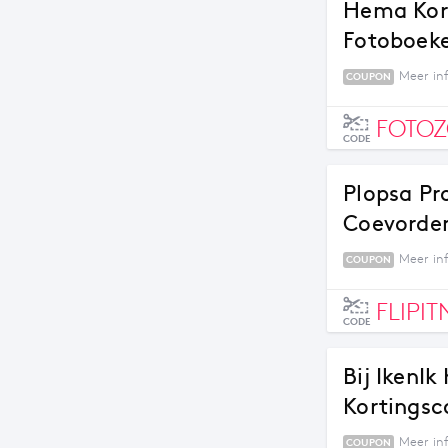
Hema Kort
Fotoboek
Meer in
COUPON
FOTOZ
CODE
Plopsa Pr
Coevorden
Meer in
COUPON
FLIPIT
CODE
Bij IkenIk
Kortingsc
Meer inf
COUPON