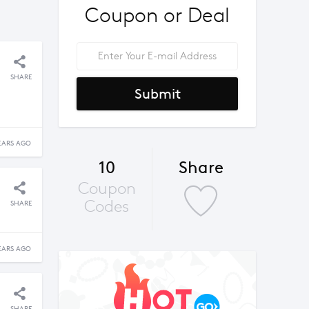
Coupon or Deal
SHARE
Submit
EARS AGO
10
Share
Coupon
Codes
SHARE
EARS AGO