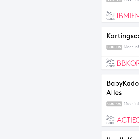
IBMIE
CODE
Kortingsc
Meer in
COUPON
BBKOR
CODE
BabyKadow
Alles
Meer in
COUPON
ACTIE
CODE