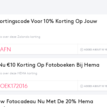
ortingscode Voor 10% Korting Op Jouw
fo over deze Zalando korting
LAFN
ADDED ABOUT 10 Y
u €10 Korting Op Fotoboeken Bij Hema
fo over deze HEMA korting
OEK172016
ADDED ABOUT 10 Y
ouw Fotocadeau Nu Met De 20% Hema