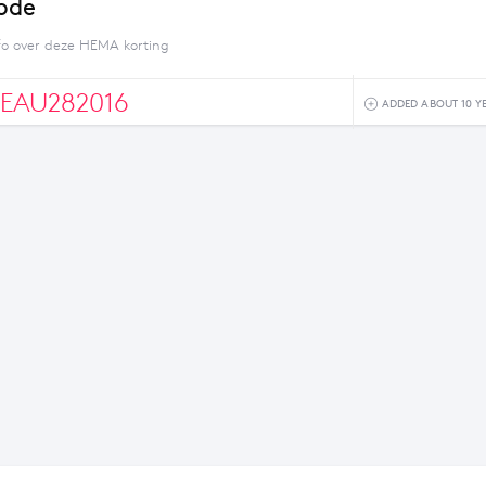
ode
fo over deze HEMA korting
EAU282016
ADDED ABOUT 10 Y