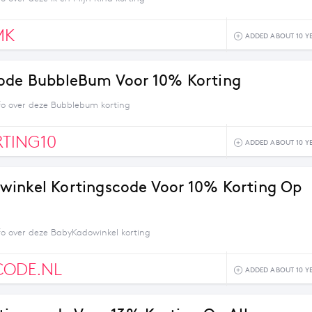
MK
ADDED ABOUT 10 Y
ode BubbleBum Voor 10% Korting
fo over deze Bubblebum korting
TING10
ADDED ABOUT 10 Y
inkel Kortingscode Voor 10% Korting Op
fo over deze BabyKadowinkel korting
CODE.NL
ADDED ABOUT 10 Y