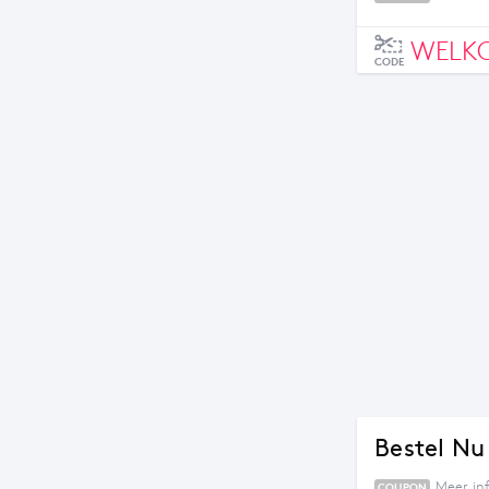
WELKO
CODE
Bestel Nu
Meer inf
COUPON