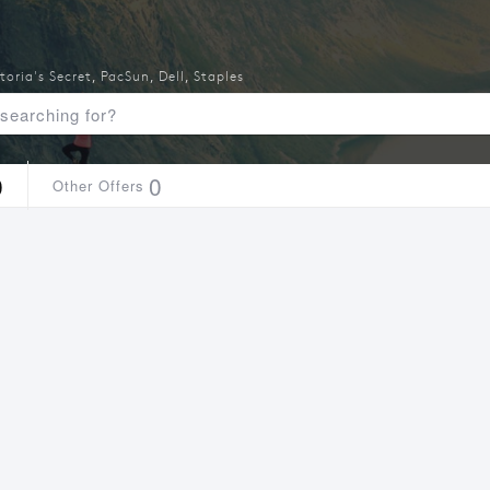
toria's Secret
,
PacSun
,
Dell
,
Staples
0
0
Other Offers