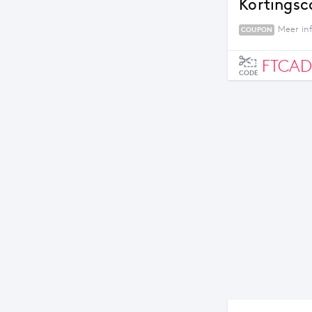
Kortingsc
Meer in
COUPON
FTCAD
CODE