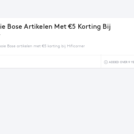
e Bose Artikelen Met €5 Korting Bij
r
ie Bose artikelen met €5 korting bij Hificorner
ADDED OVER 9 Y