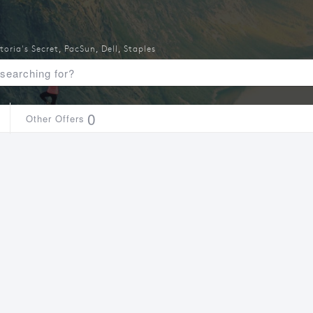
toria's Secret
,
PacSun
,
Dell
,
Staples
0
Other Offers