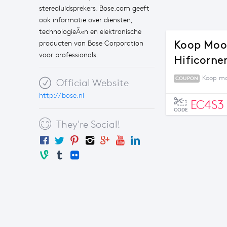
stereoluidsprekers. Bose.com geeft
ook informatie over diensten,
technologieÃ«n en elektronische
Koop Mooi
producten van Bose Corporation
voor professionals.
Hificorne
Koop moo
COUPON
Official Website
http://bose.nl
EC4S3
CODE
They're Social!