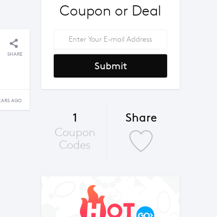
Coupon or Deal
SHARE
Submit
EARS AGO
1
Share
Coupon
Codes