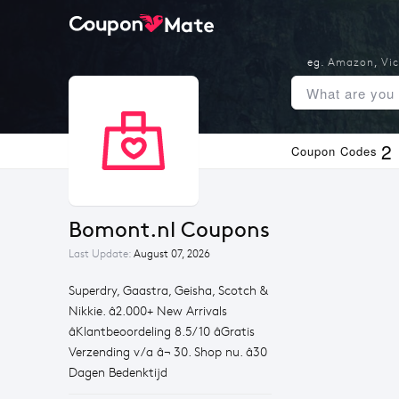
eg.
Amazon
,
Vic
2
Coupon Codes
Bomont.nl Coupons
Last Update:
August 07, 2026
Superdry, Gaastra, Geisha, Scotch &
Nikkie. â2.000+ New Arrivals
âKlantbeoordeling 8.5/10 âGratis
Verzending v/a â¬ 30. Shop nu. â30
Dagen Bedenktijd