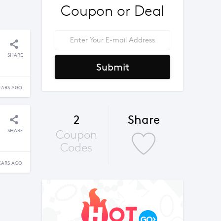
Coupon or Deal
SHARE
Submit
EARS AGO
2
Share
SHARE
Coupon
Codes
EARS AGO