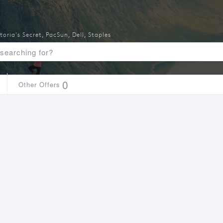
toria's Secret
,
PacSun
,
Dell
,
Staples
0
Other Offers