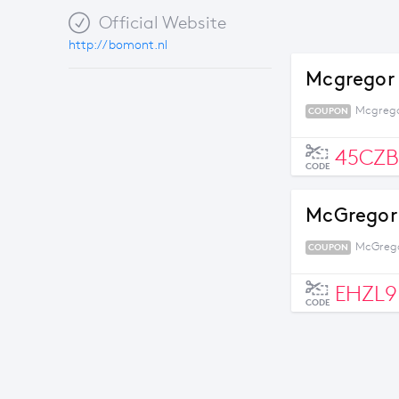
Official Website
http://bomont.nl
Mcgregor 
Mcgrego
COUPON
45CZ
CODE
McGregor 
McGrego
COUPON
EHZL9
CODE