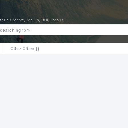
toria's Secret
,
PacSun
,
Dell
,
Staples
0
Other Offers