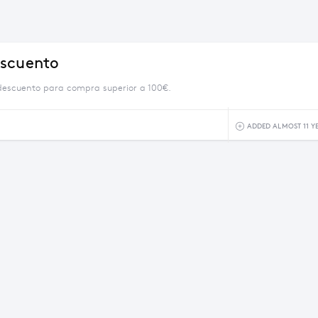
escuento
descuento para compra superior a 100€.
ADDED ALMOST 11 Y