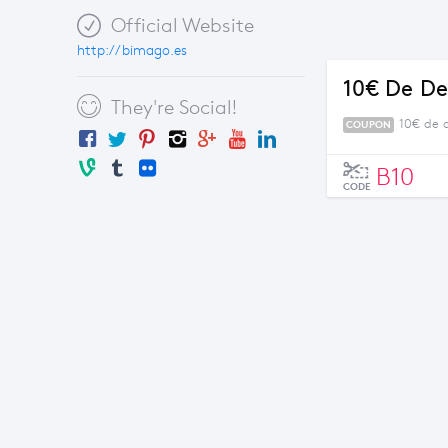
Official Website
http://bimago.es
10€ De D
They're Social!
10€ de 
COUPON
B10
CODE