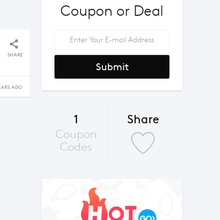
Coupon or Deal
SHARE
Submit
EARS AGO
1
Share
Coupon
Codes